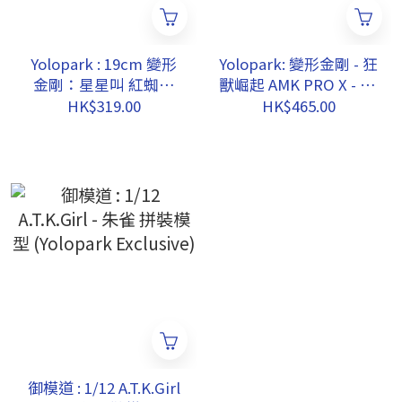
Yolopark : 19cm 變形
Yolopark: 變形金剛 - 狂
金剛：星星叫 紅蜘蛛
獸崛起 AMK PRO X - T7
模型套件 (AMK Pro)
聖猿 組裝模型
HK$319.00
HK$465.00
御模道 : 1/12 A.T.K.Girl