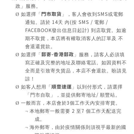
政」服務。
門市取貨
SMS
Ø
如選擇「
」，客人會收到
或電郵
14
(
SMS /
/
通知。請於
天 內
按
電郵
FACEBOOK
)
發出信息日起計
到店取貨。如逾
期不取貨，本店將有權取消客人的訂單及 不
會退還貨款。
郵寄
-
香港郵政
Ø
如選擇「
」服務，請客人必須填
寫正確及完整的地址及聯絡電話。如因資料不
全而是引致寄失貨品，本店不會退款。盼請見
諒！
順豐速運
Ø
如客人想用「
」以到付形式，請選擇
/
「門市自取」，並提供郵寄地址
順豐站。
3
Ø
一般而言，本店會於
個工作天內安排寄貨。
2
7
¬
本地郵寄一般需要
至
個工作天配送完
成。
¬
海外郵寄，由於疫情關係則須視乎最新的國