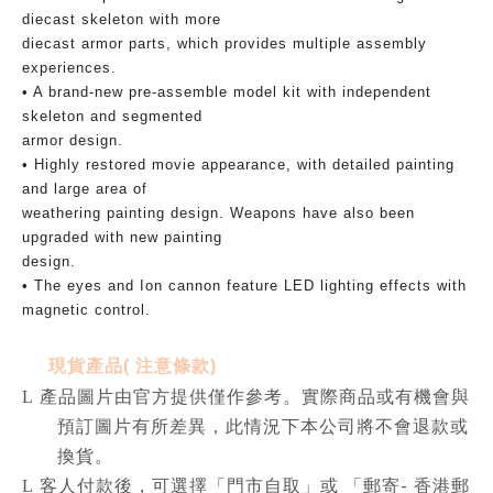
diecast skeleton with more
diecast armor parts, which provides multiple assembly
experiences.
• A brand-new pre-assemble model kit with independent
skeleton and segmented
armor design.
• Highly restored movie appearance, with detailed painting
and large area of
weathering painting design. Weapons have also been
upgraded with new painting
design.
• The eyes and Ion cannon feature LED lighting effects with
magnetic control.
現貨產品
(
注意條款
)
L
產品圖片由官方提供僅作參考。實際商品或有機會與
預訂圖片有所差異，此情況下本公司將不會退款或
換貨。
-
L
客人付款後，可選擇「門市自取」或 「郵寄
香港郵