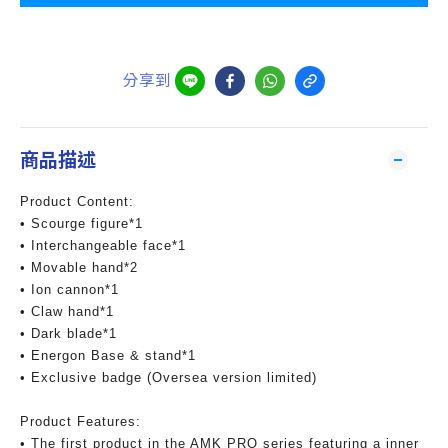
分享到
商品描述
Product Content:
• Scourge figure*1
• Interchangeable face*1
• Movable hand*2
• Ion cannon*1
• Claw hand*1
• Dark blade*1
• Energon Base & stand*1
• Exclusive badge (Oversea version limited)
Product Features:
• The first product in the AMK PRO series featuring a inner