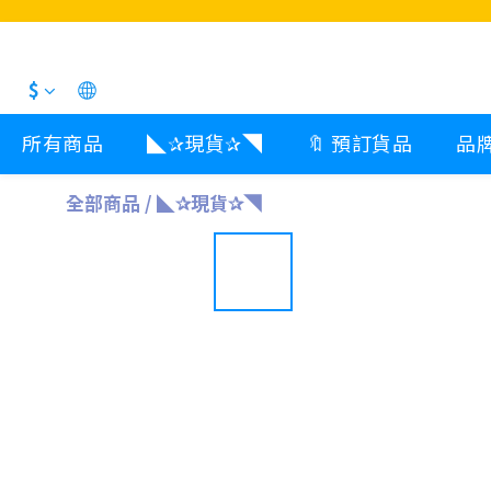
$
所有商品
◣✰現貨✰◥
🔖 預訂貨品
品
全部商品
/
◣✰現貨✰◥