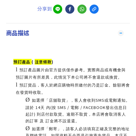
分享到
商品描述
預訂產品
(
注意條款
)
l
預訂產品圖片由官方提供僅作參考。實際商品或有機會與
預訂圖片有所差異，此情況下本公司將不會退款或換貨。
l
預訂貨品，客人於網店購物時所繳付的乃是訂金。
餘額將會
在發貨時收取。
Ø
SMS
如選擇「店舖取貨」，客人會收到
或電郵通知。
14
(
SMS /
/ FACEBOOK
請於
天 內
按
電郵
發出信息日
)
起計
到店付款取貨。逾期不取貨，本店將會取消客人
的訂單 及 訂金將不設退還。
Ø
如選擇「郵寄」，請客人必須填寫正確及完整的地址
及聯絡電話。
如因資料不全而是引致寄失貨品，本店不