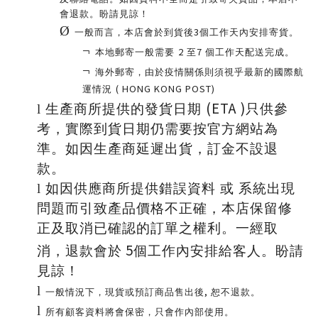
會退款。盼請見諒！
Ø
3
一般而言，本店會於到貨後
個工作天內安排寄貨。
¬
2
7
本地郵寄一般需要
至
個工作天配送完成。
¬
海外郵寄，由於疫情關係則須視乎最新的國際航
( HONG KONG POST)
運情況
(ETA )
l
生產商所提供的發貨日期
只供參
考，實際到貨日期仍需要按官方網站為
準。
如因生產商延遲出貨，訂金不設退
款。
l
如因供應商所提供錯誤資料 或 系統出現
問題而引致產品價格不正確，
本店保留修
正及取消已確認的訂單之權利。一經取
5
消，退款會於
個工作內安排給客人。盼請
見諒！
l
,
一般情況下，現貨或預訂商品售出後
恕不退款。
l
所有顧客資料將會保密，只會作內部使用。