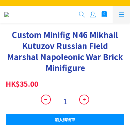
Custom Minifig N46 Mikhail
Kutuzov Russian Field
Marshal Napoleonic War Brick
Minifigure
HK$35.00
加入購物車