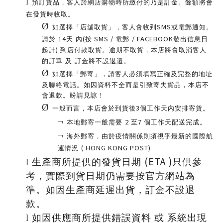
l
預訂貨品，客人於網店購物時所繳付的乃是訂金。
餘額將會
在發貨時收取。
Ø
SMS
如選擇「店舖取貨」，客人會收到
或電郵通知。
14
(
SMS /
/ FACEBOOK
請於
天 內
按
電郵
發出信息日
)
起計
到店付款取貨。逾期不取貨，本店將會取消客人
的訂單 及 訂金將不設退還。
Ø
如選擇「郵寄」，請客人必須填寫正確及完整的地址
及聯絡電話。
如因資料不全而是引致寄失貨品，本店不
會退款。盼請見諒！
Ø
3
一般而言，本店會於到貨後
個工作天內安排寄貨。
¬
2
7
本地郵寄一般需要
至
個工作天配送完成。
¬
海外郵寄，由於疫情關係則須視乎最新的國際航
( HONG KONG POST)
運情況
(ETA )
l
生產商所提供的發貨日期
只供參
考，實際到貨日期仍需要按官方網站為
準。
如因生產商延遲出貨，訂金不設退
款。
l
如因供應商所提供錯誤資料 或 系統出現