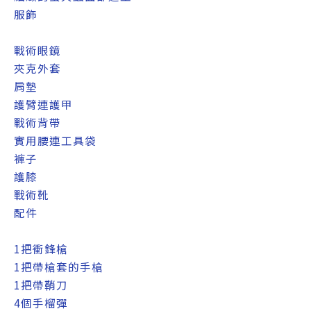
服飾
戰術眼鏡
夾克外套
肩墊
護臂連護甲
戰術背帶
實用腰連工具袋
褲子
護膝
戰術靴
配件
1把衝鋒槍
1把帶槍套的手槍
1把帶鞘刀
4個手榴彈