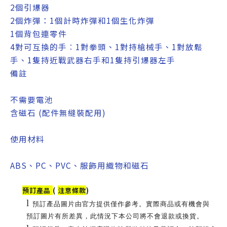
2個引爆器
2個炸彈：1個計時炸彈和1個生化炸彈
1個背包連零件
4對可互換的手︰1對拳頭、1對持槍械手、1對放鬆
手、1隻持近戰武器右手和1隻持引爆器左手
備註
不需要電池
含磁石 (配件無縫裝配用)
使用材料
ABS、PC、PVC、服飾用織物和磁石
預訂產品
(
注意條款
)
l
預訂產品圖片由官方提供僅作參考。實際商品或有機會與
預訂圖片有所差異，此情況下本公司將不會退款或換貨。