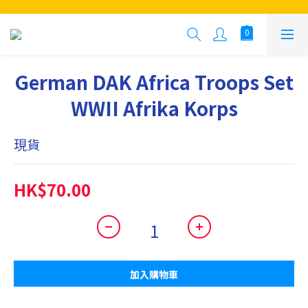
German DAK Africa Troops Set
WWII Afrika Korps
現貨
HK$70.00
加入購物車