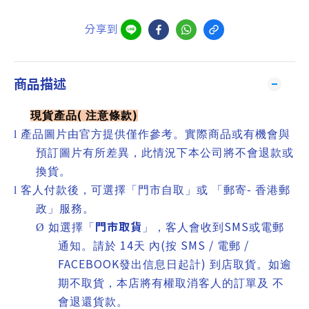
分享到
商品描述
(
)
現貨產品
注意條款
l
產品圖片由官方提供僅作參考。實際商品或有機會與
預訂圖片有所差異，此情況下本公司將不會退款或
換貨。
-
l
客人付款後，可選擇「門市自取」或 「郵寄
香港郵
政」服務。
門市取貨
SMS
Ø
如選擇「
」，客人會收到
或電郵
14
(
SMS /
/
通知。請於
天 內
按
電郵
FACEBOOK
)
發出信息日起計
到店取貨。如逾
期不取貨，本店將有權取消客人的訂單及 不
會退還貨款。