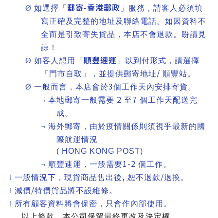
郵寄
-
香港郵政
Ø
如選擇「
」服務，請客人必須填
寫正確及完整的地址及聯絡電話。如因資料不
全而是引致寄失貨品，本店不會退款。盼請見
諒！
順豐速運
Ø
如客人想用「
」以到付形式，請選擇
/
「門市自取」，並提供郵寄地址
順豐站。
3
Ø
一般而言，本店會於
個工作天內安排寄貨。
2
7
¬
本地郵寄一般需要
至
個工作天配送完
成。
¬
海外郵寄，由於疫情關係則須視乎最新的國
際航運情況
( HONG KONG POST)
1-2
¬
順豐速運，一般需要
個工作。
,
/
l
一般情況下，現貨商品售出後
恕不退款
退換。
/
l
減價
特價貨品將不設維修。
l
所有顧客資料將會保密，只會作內部使用。
以上條款，本公司保留最終更改及決定權。