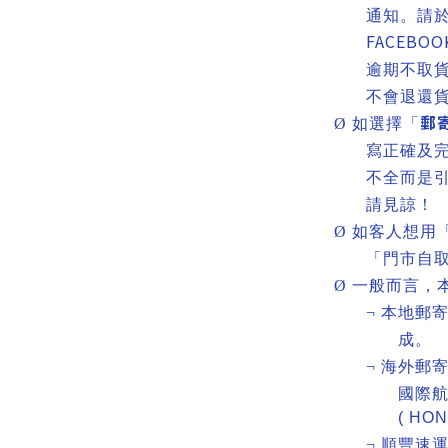
通知。請
FACEBOO
逾期不取
不會退還
郵
Ø
如選擇「
寫正確及
不全而是
請見諒！
Ø
如客人想用
「門市自
Ø
一般而言，
¬
本地郵
成。
¬
海外郵
國際
( HO
¬
順豐速