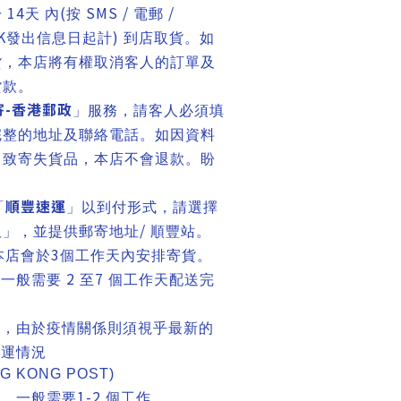
14
(
SMS /
/
於
天 內
按
電郵
K
)
發出信息日起計
到店取貨。如
貨，本店將有權取消客人的訂單及
貨款。
寄
-
香港郵政
」服務，請客人必須填
完整的地址及聯絡電話。如因資料
引致寄失貨品，本店不會退款。盼
順豐速運
「
」以到付形式，請選擇
/
取」，並提供郵寄地址
順豐站。
3
本店會於
個工作天內安排寄貨。
2
7
寄一般需要
至
個工作天配送完
寄，由於疫情關係則須視乎最新的
航運情況
NG KONG POST)
1-2
運，一般需要
個工作。