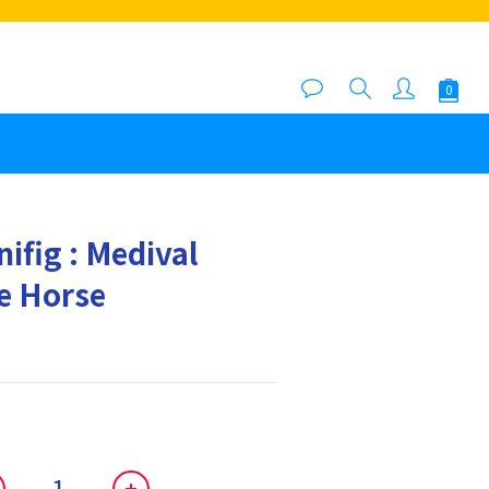
ifig : Medival
e Horse