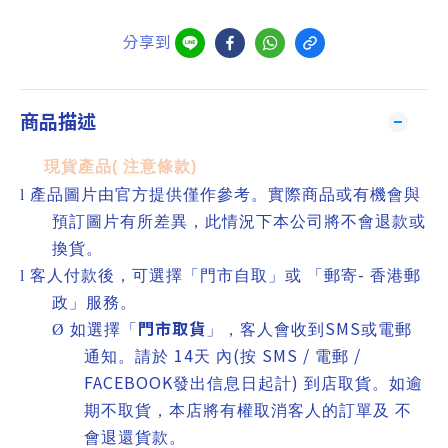
分享到
商品描述
現貨產品
(
注意條款
)
l
產品圖片由官方提供僅作參考。實際商品或有機會與
預訂圖片有所差異，此情況下本公司將不會退款或
換貨。
-
l
客人付款後，可選擇「門市自取」或 「郵寄
香港郵
政」服務。
門市取貨
SMS
Ø
如選擇「
」，客人會收到
或電郵
14
(
SMS /
/
通知。請於
天 內
按
電郵
FACEBOOK
)
發出信息日起計
到店取貨。如逾
期不取貨，本店將有權取消客人的訂單及 不
會退還貨款。