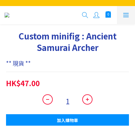
Custom minifig : Ancient
Samurai Archer
** 現貨 **
HK$47.00
加入購物車