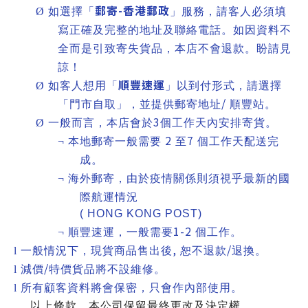
郵寄
-
香港郵政
Ø
如選擇「
」服務，請客人必須填
寫正確及完整的地址及聯絡電話。如因資料不
全而是引致寄失貨品，本店不會退款。盼請見
諒！
順豐速運
Ø
如客人想用「
」以到付形式，請選擇
/
「門市自取」，並提供郵寄地址
順豐站。
3
Ø
一般而言，本店會於
個工作天內安排寄貨。
2
7
¬
本地郵寄一般需要
至
個工作天配送完
成。
¬
海外郵寄，由於疫情關係則須視乎最新的國
際航運情況
( HONG KONG POST)
1-2
¬
順豐速運，一般需要
個工作。
,
/
l
一般情況下，現貨商品售出後
恕不退款
退換。
/
l
減價
特價貨品將不設維修。
l
所有顧客資料將會保密，只會作內部使用。
以上條款，本公司保留最終更改及決定權。